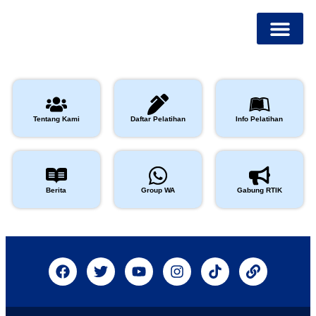
Tentang Kami
Info Pelatihan
Mitra Program
Tentang Kami
Daftar Pelatihan
Info Pelatihan
Berita
Group WA
Gabung RTIK